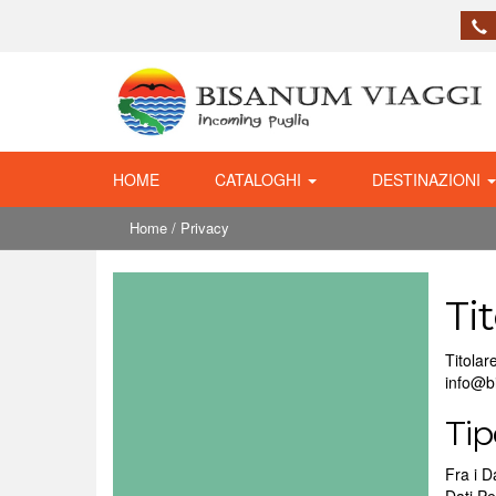
HOME
CATALOGHI
DESTINAZIONI
Home
/ Privacy
Ti
Titolar
info@bi
Tip
Fra i D