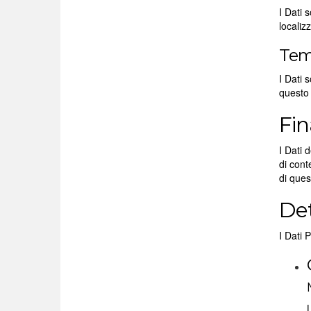
I Dati 
localizz
Tem
I Dati 
questo 
Fin
I Dati 
di cont
di que
Det
I Dati 