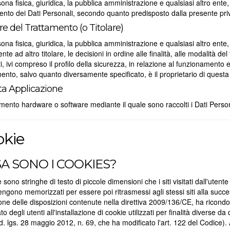
ona fisica, giuridica, la pubblica amministrazione e qualsiasi altro ente
ento dei Dati Personali, secondo quanto predisposto dalla presente priv
are del Trattamento (o Titolare)
ona fisica, giuridica, la pubblica amministrazione e qualsiasi altro e
nte ad altro titolare, le decisioni in ordine alle finalità, alle modalità de
ati, ivi compreso il profilo della sicurezza, in relazione al funzionamento e
ento, salvo quanto diversamente specificato, è il proprietario di questa
a Applicazione
mento hardware o software mediante il quale sono raccolti i Dati Person
okie
A SONO I COOKIES?
e sono stringhe di testo di piccole dimensioni che i siti visitati dall'uten
ngono memorizzati per essere poi ritrasmessi agli stessi siti alla succes
one delle disposizioni contenute nella direttiva 2009/136/CE, ha ricondot
to degli utenti all'installazione di cookie utilizzati per finalità diverse 
 d. lgs. 28 maggio 2012, n. 69, che ha modificato l'art. 122 del Codice)