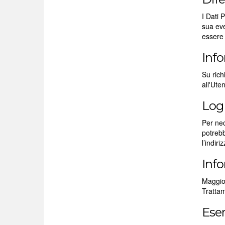
I Dati 
sua eve
essere 
Info
Su rich
all'Ute
Log
Per nec
potrebb
l’indiri
Info
Maggior
Trattam
Eser