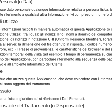
ersonali (o Dati)
isce dato personale qualunque informazione relativa a persona fisica, ide
e riferimento a qualsiasi altra informazione, ivi compreso un numero di
i Utilizzo
 informazioni raccolti in maniera automatica di questa Applicazione (o d
zione utilizza), tra i quali: gli indirizzi IP o i nomi a dominio dei comput
zione, gli indirizzi in notazione URI (Uniform Resource Identifier), l’orari
ta al server, la dimensione del file ottenuto in risposta, il codice numeri
rrore, ecc.) il Paese di provenienza, le caratteristiche del browser e del si
zioni temporali della visita (ad esempio il tempo di permanenza su ciascun
erno dell’Applicazione, con particolare riferimento alla sequenza delle pag
vo e all’ambiente informatico dell’Utente.
te
iduo che utilizza questa Applicazione, che deve coincidere con l'Interes
li sono oggetto del trattamento.
essato
ona fisica o giuridica cui si riferiscono i Dati Personali.
nsabile del Trattamento (o Responsabile)