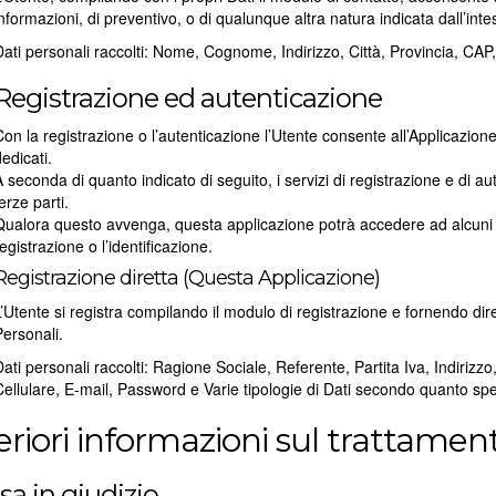
informazioni, di preventivo, o di qualunque altra natura indicata dall’int
Dati personali raccolti: Nome, Cognome, Indirizzo, Città, Provincia, CAP,
Registrazione ed autenticazione
on la registrazione o l’autenticazione l’Utente consente all’Applicazione 
edicati.
 seconda di quanto indicato di seguito, i servizi di registrazione e di au
erze parti.
Qualora questo avvenga, questa applicazione potrà accedere ad alcuni Da
egistrazione o l’identificazione.
Registrazione diretta (Questa Applicazione)
L’Utente si registra compilando il modulo di registrazione e fornendo dir
Personali.
Dati personali raccolti: Ragione Sociale, Referente, Partita Iva, Indirizz
Cellulare, E-mail, Password e Varie tipologie di Dati secondo quanto speci
eriori informazioni sul trattamen
sa in giudizio