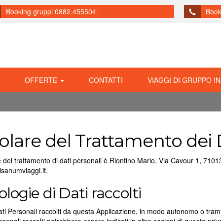
Booking gruppi 0882.455504.
Book
OFFERTE
CONTATTI
VIAGGI DI GRUPPO IN
tolare del Trattamento dei 
e del trattamento di dati personali è Riontino Mario, Via Cavour 1, 71
sanumviaggi.it.
ologie di Dati raccolti
ati Personali raccolti da questa Applicazione, in modo autonomo o tramite 