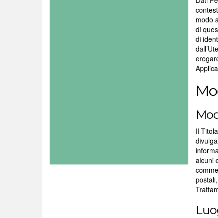
Dati Pe
contest
modo au
di ques
di iden
dall’Ut
erogare
Applica
Mod
Moda
Il Tito
divulga
informa
alcuni 
commerc
postali
Trattam
Luo