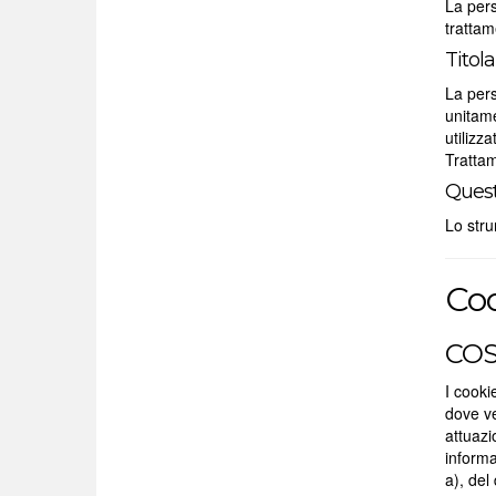
La pers
trattam
Titol
La pers
unitame
utilizz
Trattam
Quest
Lo stru
Co
COS
I cooki
dove ve
attuazi
informa
a), del