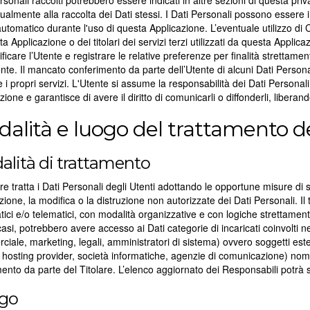
rsonali raccolti potrebbero essere indicati in altre sezioni di questa priv
ualmente alla raccolta dei Dati stessi. I Dati Personali possono essere i
tomatico durante l'uso di questa Applicazione. L’eventuale utilizzo di Co
ta Applicazione o dei titolari dei servizi terzi utilizzati da questa Appli
tificare l’Utente e registrare le relative preferenze per finalità strettame
ente. Il mancato conferimento da parte dell’Utente di alcuni Dati Perso
 i propri servizi. L'Utente si assume la responsabilità dei Dati Personali
zione e garantisce di avere il diritto di comunicarli o diffonderli, liberand
alità e luogo del trattamento dei
lità di trattamento
lare tratta i Dati Personali degli Utenti adottando le opportune misure di
zione, la modifica o la distruzione non autorizzate dei Dati Personali. I
tici e/o telematici, con modalità organizzative e con logiche strettamente c
casi, potrebbero avere accesso ai Dati categorie di incaricati coinvolti n
iale, marketing, legali, amministratori di sistema) ovvero soggetti esterni
, hosting provider, società informatiche, agenzie di comunicazione) nom
ento da parte del Titolare. L’elenco aggiornato dei Responsabili potrà 
go