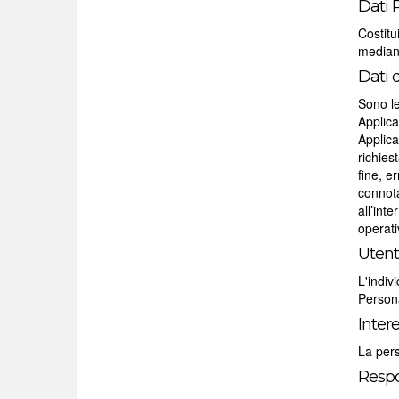
Dati P
Costitu
mediant
Dati d
Sono le
Applica
Applica
richies
fine, e
connota
all’int
operati
Uten
L'indiv
Persona
Inter
La pers
Respo