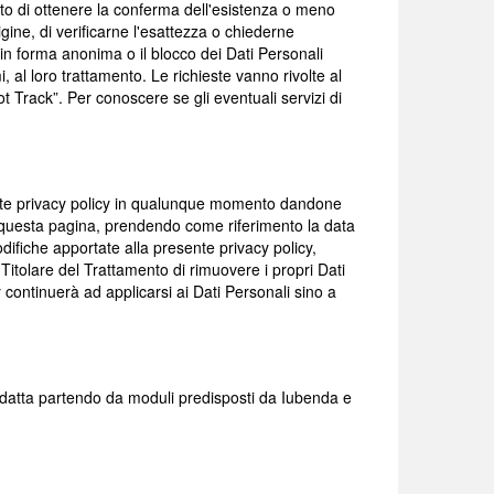
ento di ottenere la conferma dell'esistenza o meno
igine, di verificarne l'esattezza o chiederne
e in forma anonima o il blocco dei Dati Personali
i, al loro trattamento. Le richieste vanno rivolte al
 Track”. Per conoscere se gli eventuali servizi di
resente privacy policy in qualunque momento dandone
o questa pagina, prendendo come riferimento la data
difiche apportate alla presente privacy policy,
 Titolare del Trattamento di rimuovere i propri Dati
continuerà ad applicarsi ai Dati Personali sino a
 redatta partendo da moduli predisposti da Iubenda e