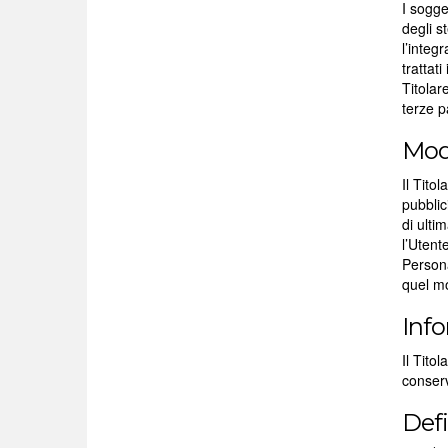
I sogge
degli s
l’integ
trattat
Titolar
terze p
Modi
Il Tito
pubblic
di ulti
l’Utent
Persona
quel mo
Info
Il Tito
conserv
Defi