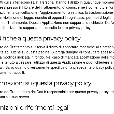
tti cui si riferiscono i Dati Personali hanno il diritto in qualunque mom
tessi presso il Titolare del Trattamento, di conoscerne il contenuto e l'or
razione, la cancellazione, l'aggiornamento, la rettifica, la trasformazion
i in violazione di legge, nonché di opporsi in ogni caso, per motivi legittim
e del Trattamento. Questa Applicazione non supporta le richieste “Do Not
arti utilizzati le supportano, consulta le loro privacy policy.
fiche a questa privacy policy
lare del Trattamento si riserva il diritto di apportare modifiche alla p
ità agli Utenti su questa pagina. Si prega dunque di consultare spess
ma modifica indicata in fondo. Nel caso di mancata accettazione delle mo
e è tenuto a cessare l’utilizzo di questa Applicazione e può richiedere al
li. Salvo quanto diversamente specificato, la precedente privacy policy 
mento raccolti.
rmazioni su questa privacy policy
lare del Trattamento dei Dati è responsabile per questa privacy policy,
ati sui suoi server.
nizioni e riferimenti legali