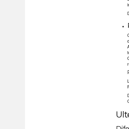
C
d
A
t
r
Ult
Dife