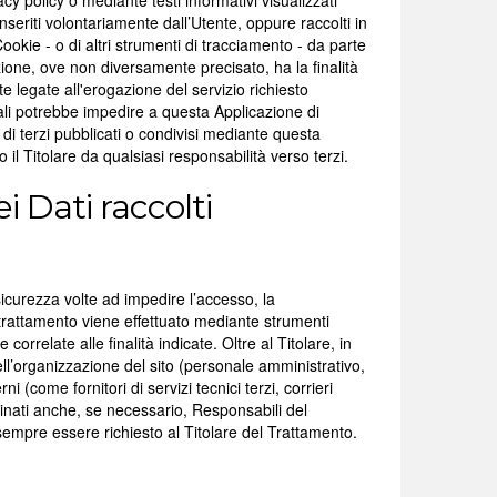
acy policy o mediante testi informativi visualizzati
nseriti volontariamente dall’Utente, oppure raccolti in
okie - o di altri strumenti di tracciamento - da parte
cazione, ove non diversamente precisato, ha la finalità
nte legate all'erogazione del servizio richiesto
nali potrebbe impedire a questa Applicazione di
 di terzi pubblicati o condivisi mediante questa
o il Titolare da qualsiasi responsabilità verso terzi.
 Dati raccolti
 sicurezza volte ad impedire l’accesso, la
l trattamento viene effettuato mediante strumenti
orrelate alle finalità indicate. Oltre al Titolare, in
ell’organizzazione del sito (personale amministrativo,
 (come fornitori di servizi tecnici terzi, corrieri
inati anche, se necessario, Responsabili del
sempre essere richiesto al Titolare del Trattamento.