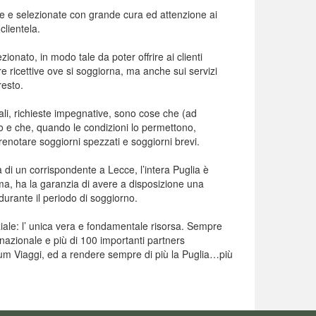
celte e selezionate con grande cura ed attenzione ai
 clientela.
onato, in modo tale da poter offrire ai clienti
ure ricettive ove si soggiorna, ma anche sui servizi
resto.
nali, richieste impegnative, sono cose che (ad
o e che, quando le condizioni lo permettono,
renotare soggiorni spezzati e soggiorni brevi.
a di un corrispondente a Lecce, l’intera Puglia è
ema, ha la garanzia di avere a disposizione una
durante il periodo di soggiorno.
enziale: l’ unica vera e fondamentale risorsa. Sempre
 nazionale e più di 100 importanti partners
num Viaggi, ed a rendere sempre di più la Puglia…più