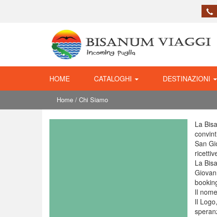
HOME
CATALOGHI
DESTINAZIONI
Home
/ Chi Siamo
La Bisa
convint
San Gio
ricetti
La Bisa
Giovann
booking
Il nome
Il Logo
speranz