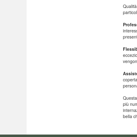
Qualità
particol
Profes
interes
present
Flessib
eccezio
vengono
Assist
coperta
persona
Questa 
più num
interna
bella c