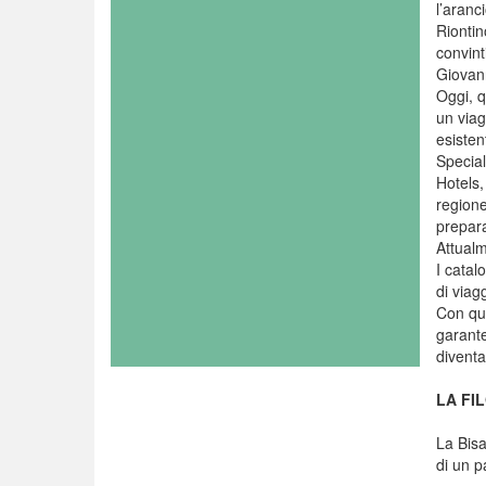
l’aranc
Riontin
convint
Giovann
Oggi, q
un viag
esisten
Special
Hotels,
regione
prepara
Attualm
I cata
di viag
Con que
garante
diventa
LA FI
La Bisa
di un p