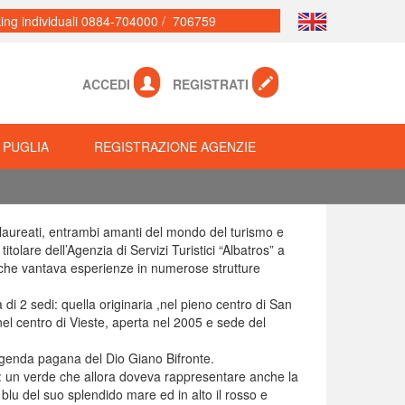
ing individuali 0884-704000 / 706759
ACCEDI
REGISTRATI
 PUGLIA
REGISTRAZIONE AGENZIE
eolaureati, entrambi amanti del mondo del turismo e
titolare dell’Agenzia di Servizi Turistici “Albatros” a
che vantava esperienze in numerose strutture
di 2 sedi: quella originaria ,nel pieno centro di San
nel centro di Vieste, aperta nel 2005 e sede del
ggenda pagana del Dio Giano Bifronte.
 è: un verde che allora doveva rappresentare anche la
blu del suo splendido mare ed in alto il rosso e