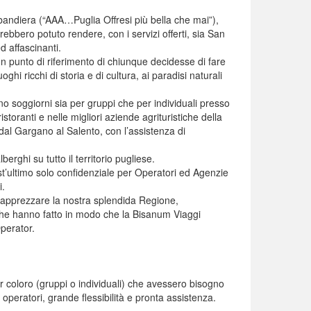
andiera (“AAA…Puglia Offresi più bella che mai”),
vrebbero potuto rendere, con i servizi offerti, sia San
d affascinanti.
n punto di riferimento di chiunque decidesse di fare
hi ricchi di storia e di cultura, ai paradisi naturali
no soggiorni sia per gruppi che per individuali presso
storanti e nelle migliori aziende agrituristiche della
 dal Gargano al Salento, con l’assistenza di
erghi su tutto il territorio pugliese.
ultimo solo confidenziale per Operatori ed Agenzie
i.
ed apprezzare la nostra splendida Regione,
 che hanno fatto in modo che la Bisanum Viaggi
Operator.
er coloro (gruppi o individuali) che avessero bisogno
i operatori, grande flessibilità e pronta assistenza.