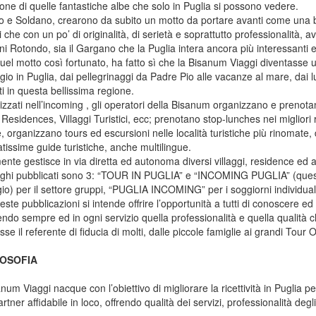
ione di quelle fantastiche albe che solo in Puglia si possono vedere.
o e Soldano, crearono da subito un motto da portare avanti come una b
i che con un po’ di originalità, di serietà e soprattutto professionalità, a
i Rotondo, sia il Gargano che la Puglia intera ancora più interessanti e
uel motto così fortunato, ha fatto sì che la Bisanum Viaggi diventasse u
gio in Puglia, dai pellegrinaggi da Padre Pio alle vacanze al mare, dai luog
ti in questa bellissima regione.
izzati nell’incoming , gli operatori della Bisanum organizzano e prenota
 Residences, Villaggi Turistici, ecc; prenotano stop-lunches nei migliori ri
, organizzano tours ed escursioni nelle località turistiche più rinomate,
tissime guide turistiche, anche multilingue.
ente gestisce in via diretta ed autonoma diversi villaggi, residence ed alb
loghi pubblicati sono 3: “TOUR IN PUGLIA” e “INCOMING PUGLIA” (quest’
gio) per il settore gruppi, “PUGLIA INCOMING” per i soggiorni individual
ste pubblicazioni si intende offrire l’opportunità a tutti di conoscere 
ndo sempre ed in ogni servizio quella professionalità e quella qualità
sse il referente di fiducia di molti, dalle piccole famiglie ai grandi Tour 
LOSOFIA
num Viaggi nacque con l’obiettivo di migliorare la ricettività in Puglia p
artner affidabile in loco, offrendo qualità dei servizi, professionalità degl