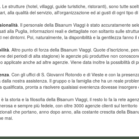
. Le strutture (hotel, villaggi, guide turistiche, ristoranti), sono tutte s
ari, alla qualità del servizio, all'organizzazione ed ai gusti di ogni tipo di
sionalità
. Il personale della Bisanum Viaggi è stato accuratamente selezi
sati alla Puglia, informazioni reali e dettagliate non soltanto sulle strutt
i nei dintorni. Poi, naturalmente, la disponibilità e la gentilezza fanno il 
ilità
. Altro punto di forza della Bisanum Viaggi. Quote d’iscrizione, pe
ne dei periodi di alta stagione) le agenzie più produttive non conoscon
 applicate anche ad altre agenzie. Viene data inoltre la possibilità di p
enza
. Con gli uffici di S. Giovanni Rotondo e di Vieste e con la presenz
 dalla nostra assistenza. Il gruppo o la famiglia che ha un reale probl
 qualificata, pronta a risolvere qualsiasi evenienza dovesse insorgere 
è la storia e la filosofia della Bisanum Viaggi, il resto lo fa la rete ag
erosa e sempre più fedele, con oltre 3000 agenzie clienti sul territorio
zionali che portano, anno dopo anno, alla costante crescita della Bisa
he mai.