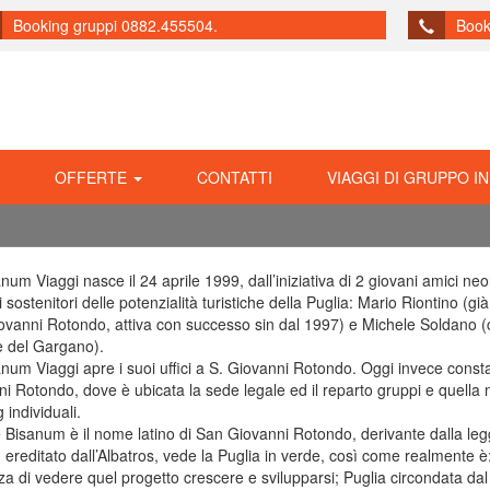
Booking gruppi 0882.455504.
Book
OFFERTE
CONTATTI
VIAGGI DI GRUPPO IN
num Viaggi nasce il 24 aprile 1999, dall’iniziativa di 2 giovani amici n
i sostenitori delle potenzialità turistiche della Puglia: Mario Riontino (già 
vanni Rotondo, attiva con successo sin dal 1997) e Michele Soldano (
ve del Gargano).
num Viaggi apre i suoi uffici a S. Giovanni Rotondo. Oggi invece consta 
i Rotondo, dove è ubicata la sede legale ed il reparto gruppi e quella 
 individuali.
 Bisanum è il nome latino di San Giovanni Rotondo, derivante dalla le
, ereditato dall’Albatros, vede la Puglia in verde, così come realmente
a di vedere quel progetto crescere e svilupparsi; Puglia circondata dal 