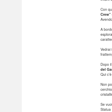
Con qu
Crew”
Avendo 
A bordo
esplora
caratter
Vedrai i
frattem
Dopo il
del Ga
Qui c’
Non pot
cerchio
cristal
Se vuoi
Statua