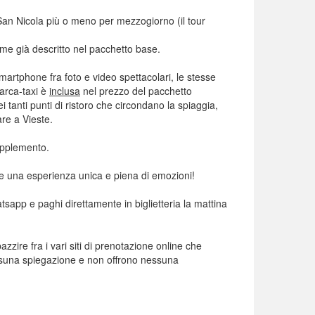
i San Nicola più o meno per mezzogiorno (il tour
me già descritto nel pacchetto base.
martphone fra foto e video spettacolari, le stesse
arca-taxi è
inclusa
nel prezzo del pacchetto
 tanti punti di ristoro che circondano la spiaggia,
are a Vieste.
supplemento.
ere una esperienza unica e piena di emozioni!
app e paghi direttamente in biglietteria la mattina
zzire fra i vari siti di prenotazione online che
ssuna spiegazione e non offrono nessuna