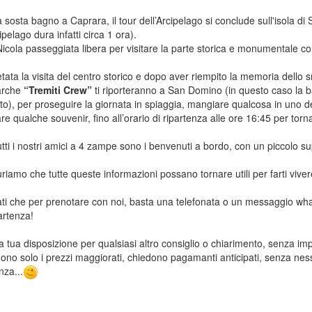
 sosta bagno a Caprara, il tour dell’Arcipelago si conclude sull'isola d
cipelago dura infatti circa 1 ora).
icola passeggiata libera per visitare la parte storica e monumentale co
ata la visita del centro storico e dopo aver riempito la memoria dello s
rche
“Tremiti Crew”
ti riporteranno a San Domino (in questo caso la b
o), per proseguire la giornata in spiaggia, mangiare qualcosa in uno dei
e qualche souvenir, fino all’orario di ripartenza alle ore 16:45 per torn
tti i nostri amici a 4 zampe sono i benvenuti a bordo, con un piccolo 
riamo che tutte queste informazioni possano tornare utili per farti viv
ti che per prenotare con noi, basta una telefonata o un messaggio whats
artenza!
 tua disposizione per qualsiasi altro consiglio o chiarimento, senza impa
no solo i prezzi maggiorati, chiedono pagamanti anticipati, senza ne
nza...