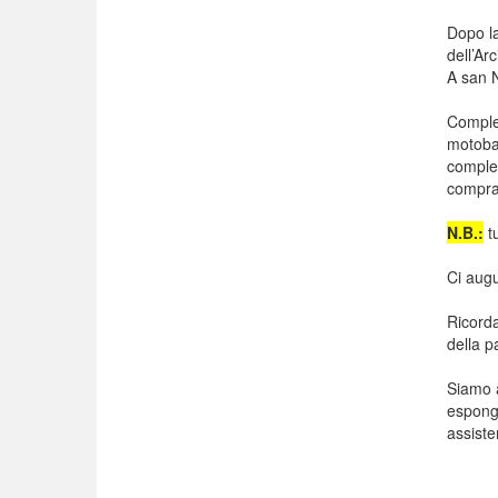
Dopo la
dell’Ar
A san N
Complet
motoba
complet
comprar
N.B.:
tu
Ci augu
Ricorda
della p
Siamo a
espongo
assiste