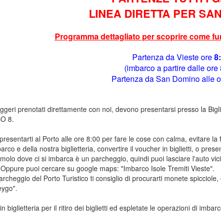
LINEA DIRETTA PER SA
Programma dettagliato per scoprire come funz
Partenza da Vieste ore
8
(imbarco a partire dalle ore 
Partenza da San Domino alle 
ggeri prenotati direttamente con noi, devono presentarsi presso la Bigl
O 8.
presentarti al Porto alle ore 8:00 per fare le cose con calma, evitare la
barco e della nostra biglietteria, convertire il voucher in biglietti, o pre
l molo dove ci si imbarca è un parcheggio, quindi puoi lasciare l'auto vici
 Oppure puoi cercare su google maps: "Imbarco Isole Tremiti Vieste".
parcheggio del Porto Turistico ti consiglio di procurarti monete spicciole
ygo".
n biglietteria per il ritiro dei biglietti ed espletate le operazioni di imbar