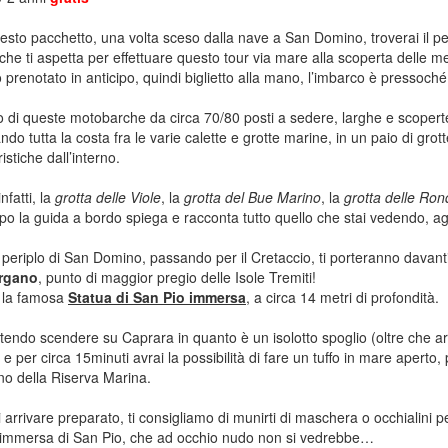
esto pacchetto, una volta sceso dalla nave a San Domino, troverai il
che ti aspetta per effettuare questo tour via mare alla scoperta delle me
prenotato in anticipo, quindi biglietto alla mano, l’imbarco è pressoch
 di queste motobarche da circa 70/80 posti a sedere, larghe e scoper
ndo tutta la costa fra le varie calette e grotte marine, in un paio di gro
istiche dall’interno.
nfatti, la
grotta delle Viole
, la
grotta del Bue Marino
, la
grotta delle Ron
po la guida a bordo spiega e racconta tutto quello che stai vedendo, a
 periplo di San Domino, passando per il Cretaccio, ti porteranno davanti 
rgano
, punto di maggior pregio delle Isole Tremiti!
è la famosa
Statua di San Pio immersa
, a circa 14 metri di profondità.
endo scendere su Caprara in quanto è un isolotto spoglio (oltre che a
 e per circa 15minuti avrai la possibilità di fare un tuffo in mare apert
lino della Riserva Marina.
 arrivare preparato, ti consigliamo di munirti di maschera o occhialini p
 immersa di San Pio, che ad occhio nudo non si vedrebbe…