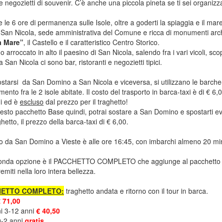
 e negozietti di souvenir. C’è anche una piccola pineta se ti sei organiz
 le 6 ore di permanenza sulle Isole, oltre a goderti la spiaggia e il mare
 San Nicola, sede amministrativa del Comune e ricca di monumenti arch
a Mare”
, il Castello e il caratteristico Centro Storico.
 arroccato in alto il paesino di San Nicola, salendo fra i vari vicoli, sc
 San Nicola ci sono bar, ristoranti e negozietti tipici.
starsi da San Domino a San Nicola e viceversa, si utilizzano le barche-tax
imento fra le 2 isole abitate. Il costo del trasporto in barca-taxi è di € 
i ed è
escluso
dal prezzo per il traghetto!
sto pacchetto Base quindi, potrai sostare a San Domino e spostarti e
ghetto, il prezzo della barca-taxi di € 6,00.
rno da San Domino a Vieste è alle ore 16:45, con imbarchi almeno 20 mi
onda opzione è il PACCHETTO COMPLETO che aggiunge al pacchetto Base
remiti nella loro intera bellezza.
HETTO COMPLETO:
traghetto andata e ritorno con il tour in barca.
 71,00
i 3-12 anni
€ 40,50
0-2 anni
gratis