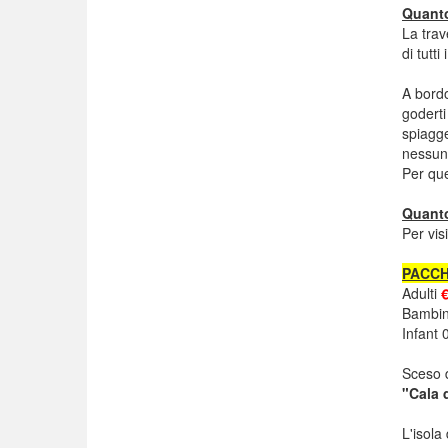
Quanto
La trav
di tutt
A bordo
goderti
spiagg
nessun
Per qu
Quanto
Per vis
PACCH
Adulti
€
Bambin
Infant 
Sceso d
"Cala 
L'isola 