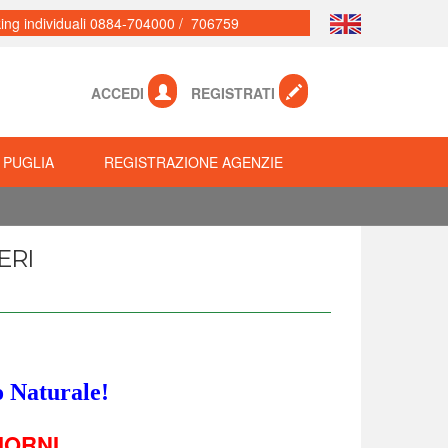
ing individuali 0884-704000 / 706759
ACCEDI
REGISTRATI
 PUGLIA
REGISTRAZIONE AGENZIE
ERI
o Naturale!
IORNI