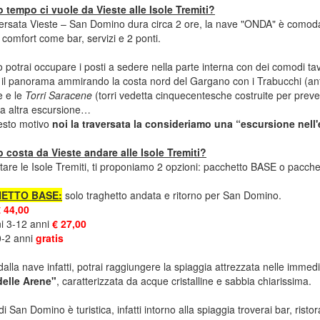
 tempo ci vuole da Vieste alle Isole Tremiti?
ersata Vieste – San Domino dura circa 2 ore, la nave "ONDA" è comoda
i i comfort come bar, servizi e 2 ponti.
 potrai occupare i posti a sedere nella parte interna con dei comodi tavo
 il ​​panorama ammirando la costa nord del Gargano con i Trabucchi (a
e e le
Torri Saracene
(torri vedetta cinquecentesche costruite per preven
a altra escursione…
esto motivo
noi la traversata la consideriamo una “escursione nell
 costa da Vieste andare alle Isole Tremiti?
itare le Isole Tremiti, ti proponiamo 2 opzioni: pacchetto BASE o pac
ETTO BASE:
solo traghetto andata e ritorno per San Domino.
 44,00
i 3-12 anni
€ 27,00
0-2 anni
gratis
alla nave infatti, potrai raggiungere la spiaggia attrezzata nelle immedi
delle Arene"
, caratterizzata da acque cristalline e sabbia chiarissima.
di San Domino è turistica, infatti intorno alla spiaggia troverai bar, ristora