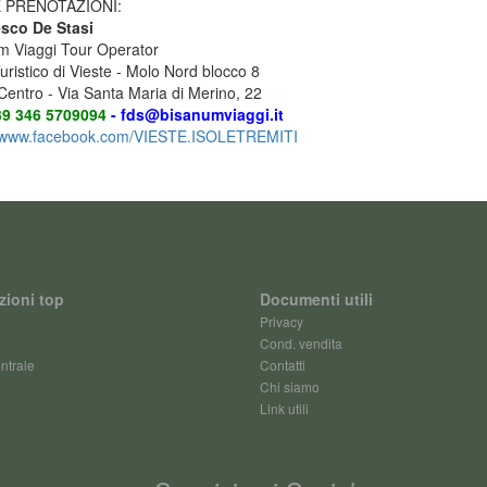
E PRENOTAZIONI:
sco De Stasi
m Viaggi Tour Operator
uristico di Vieste - Molo Nord blocco 8
Centro - Via Santa Maria di Merino, 22
+39
346 5709094
- fds@bisanumviaggi.it
//www.facebook.com/VIESTE.ISOLETREMITI
zioni top
Documenti utili
Privacy
Cond. vendita
ntrale
Contatti
Chi siamo
Link utili