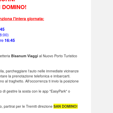
N DOMINO!
iona l'intera giornata:
:45
8:00)
ore
16:45
ietteria
Bisanum Viaggi
al Nuovo Porto Turistico
 fila, parcheggiare l'auto nelle immediate vicinanze
sentare la prenotazione telefonica e imbarcarti.
no al traghetto. All'occorrenza ti invio la posizione
, o di gestire la sosta con le app "EasyPark" o
co, partirai per le Tremiti direzione
SAN DOMINO!