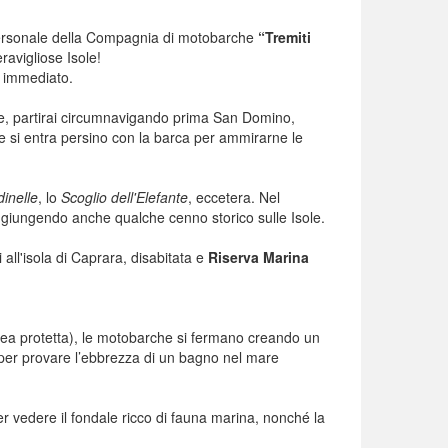
 personale della Compagnia di motobarche
“Tremiti
ravigliose Isole!
é immediato.
te, partirai circumnavigando prima San Domino,
tte si entra persino con la barca per ammirarne le
dinelle
, lo
Scoglio dell'Elefante
, eccetera. Nel
ggiungendo anche qualche cenno storico sulle Isole.
all'isola di Caprara, disabitata e
Riserva Marina
rea protetta), le motobarche si fermano creando un
o, per provare l’ebbrezza di un bagno nel mare
er vedere il fondale ricco di fauna marina, nonché la