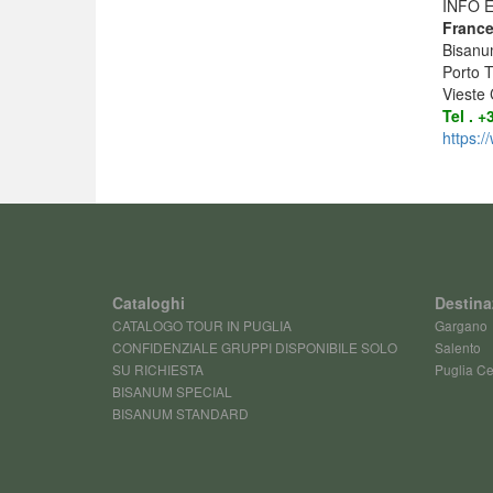
INFO 
France
Bisanu
Porto T
Vieste 
Tel . 
https:
Cataloghi
Destina
CATALOGO TOUR IN PUGLIA
Gargano
CONFIDENZIALE GRUPPI DISPONIBILE SOLO
Salento
SU RICHIESTA
Puglia Ce
BISANUM SPECIAL
BISANUM STANDARD