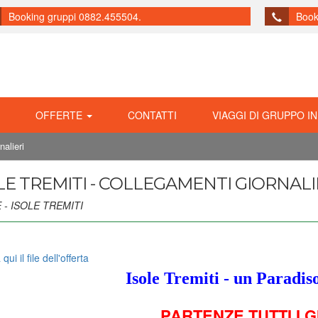
Booking gruppi 0882.455504.
Book
OFFERTE
CONTATTI
VIAGGI DI GRUPPO IN
nalieri
LE TREMITI - COLLEGAMENTI GIORNALI
 - ISOLE TREMITI
qui il file dell'offerta
Isole Tremiti - un Paradis
PARTENZE TUTTI I G