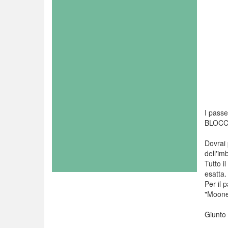
I passe
BLOCC
Dovrai 
dell'im
Tutto i
esatta.
Per il 
"Moone
Giunto i