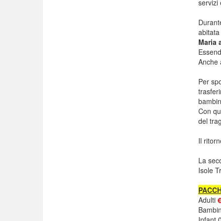
servizi
Durante
abitata
Maria 
Essendo
Anche a
Per spo
trasfer
bambin
Con que
del tra
Il rito
La sec
Isole T
PACC
Adulti
€
Bambin
Infant 