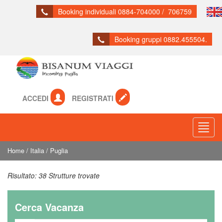
Booking individuali 0884-704000 / 706759
Booking gruppi 0882.455504.
ACCEDI
REGISTRATI
Toogl
Navig
Home
/
Italia
/
Puglia
Risultato:
38 Strutture trovate
Cerca Vacanza