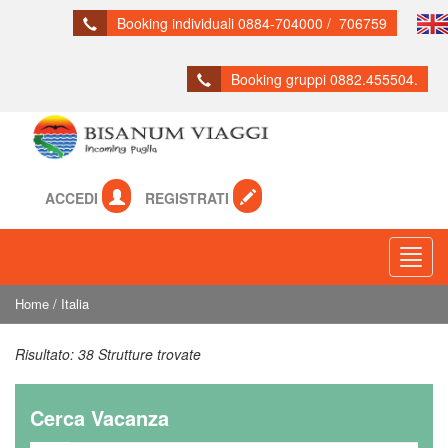
Booking individuali 0884-704000 / 706759
Booking gruppi 0882.455504.
ACCEDI
REGISTRATI
Toogl
Navig
Home
/
Italia
Risultato:
38 Strutture trovate
Cerca Vacanza