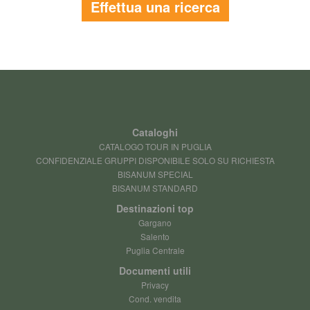
Effettua una ricerca
Cataloghi
CATALOGO TOUR IN PUGLIA
CONFIDENZIALE GRUPPI DISPONIBILE SOLO SU RICHIESTA
BISANUM SPECIAL
BISANUM STANDARD
Destinazioni top
Gargano
Salento
Puglia Centrale
Documenti utili
Privacy
Cond. vendita