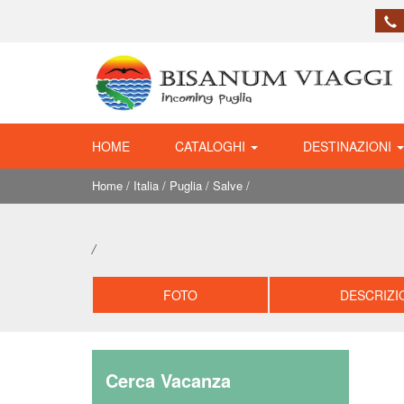
HOME
CATALOGHI
DESTINAZIONI
Home
/
Italia
/
Puglia
/
Salve
/
/
FOTO
DESCRIZI
Cerca Vacanza