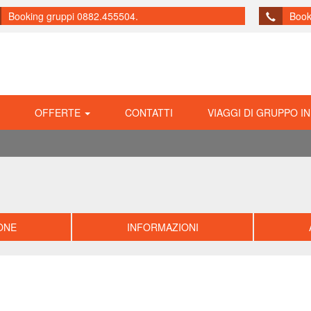
Booking gruppi 0882.455504.
Book
OFFERTE
CONTATTI
VIAGGI DI GRUPPO IN
ONE
INFORMAZIONI
Precedente