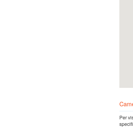
Cam
Per vi
specif