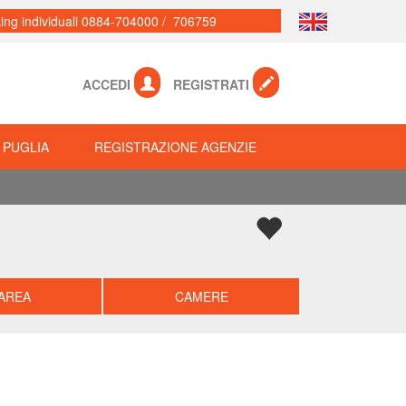
ing individuali 0884-704000 / 706759
ACCEDI
REGISTRATI
 PUGLIA
REGISTRAZIONE AGENZIE
AREA
CAMERE
Successiva