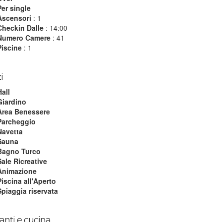
Per single
Ascensori
: 1
Checkin Dalle
: 14:00
Numero Camere
: 41
Piscine
: 1
i
Hall
Giardino
Area Benessere
Parcheggio
Navetta
Sauna
Bagno Turco
Sale Ricreative
Animazione
Piscina all'Aperto
Spiaggia riservata
ranti e cucina