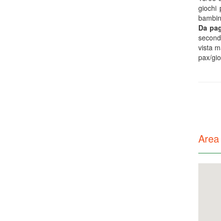
giochi
bambini
Da pag
second
vista m
pax/gio
Area