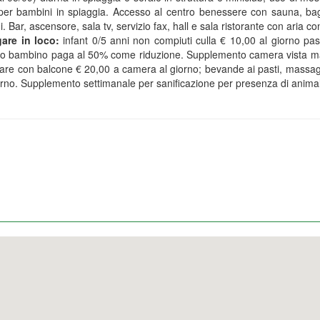
 per bambini in spiaggia. Accesso al centro benessere con sauna, bag
. Bar, ascensore, sala tv, servizio fax, hall e sala ristorante con aria co
are in loco:
infant 0/5 anni non compiuti culla € 10,00 al giorno pasti
o bambino paga al 50% come riduzione. Supplemento camera vista mar
are con balcone € 20,00 a camera al giorno; bevande ai pasti, massaggi
rno. Supplemento settimanale per sanificazione per presenza di animali