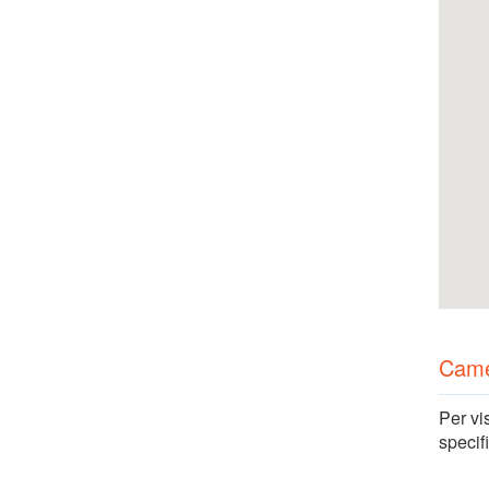
Cam
Per vi
specif