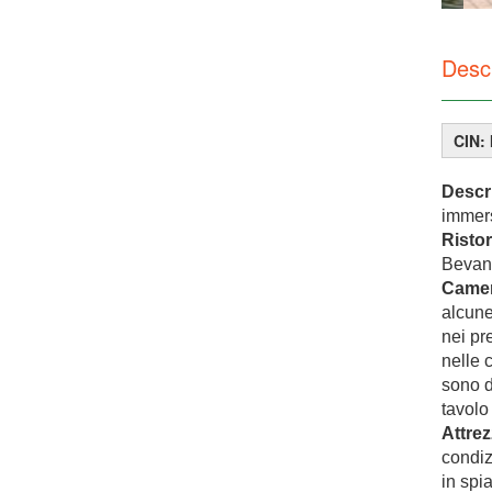
Desc
CIN:
Descr
immers
Risto
Bevan
Camer
alcune
nei pr
nelle 
sono d
tavolo
Attrez
condiz
in spi