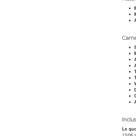
Came
Inclu
Le qu
13/06 a