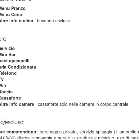
Menu Pranzo
Menu Cena
Altre info cucina
: bevande escluse
re
Servizio
Mini Bar
Asciugacapelli
Aria Condizionata
Telefono
TV
Wifi
Doccia
Cassaforte
Altre info camere
: cassaforte solo nelle camere in corpo centrale
so/escluso:
ote comprendono:
parcheggio privato, servizio spiaggia (1 ombrellon
l 05/09) diurna in spiaggia e serale in struttura e miniclub, uso di mos