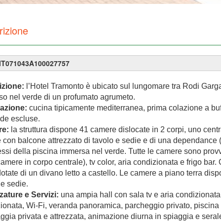
rizione
 IT071043A100027757
izione:
l’Hotel Tramonto è ubicato sul lungomare tra Rodi Gar
o nel verde di un profumato agrumeto.
razione:
cucina tipicamente mediterranea, prima colazione a buff
de escluse.
e:
la struttura dispone 41 camere dislocate in 2 corpi, uno cent
 con balcone attrezzato di tavolo e sedie e di una dependance (
essi della piscina immersa nel verde. Tutte le camere sono provv
camere in corpo centrale), tv color, aria condizionata e frigo bar
otate di un divano letto a castello. Le camere a piano terra di
 e sedie.
zature e Servizi:
una ampia hall con sala tv e aria condizionata,
ionata, Wi-Fi, veranda panoramica, parcheggio privato, piscina 
aggia privata e attrezzata, animazione diurna in spiaggia e seral