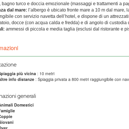
 bagno turco e doccia emozionale (massaggi e trattamenti a p
nza dal mare:
l’albergo è ubicato fronte mare a 10 m dal mare, l
ngibile con servizio navetta dell’hotel, e dispone di un attrezz
atoio, docce (con acqua calda e fredda) e di angolo di custodia de
li:
ammessi di piccola e media taglia (esclusi dal ristorante e p
mazioni
cazione
Spiaggia più vicina
: 10 metri
Altre info distanze
: Spiaggia privata a 800 metri raggiungibile con nav
mazioni generali
Animali Domestici
Famiglie
Coppie
Giovani
Over