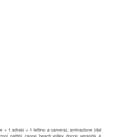
e + 1 sdraio + 1 lettino a camera), animazione (dal
coni, pattini, canoe, beach volley, docce, veranda, e