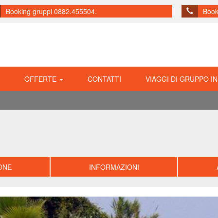
Booking gruppi 0882.455504.
Book
OFFERTE
CONTATTI
VIAGGI DI GRUPPO IN
ONE
INFORMAZIONI
Precedente