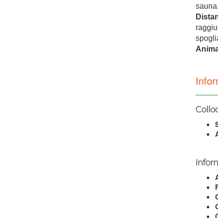
sauna,
Dista
raggiu
spogli
Anima
Infor
Collo
Infor