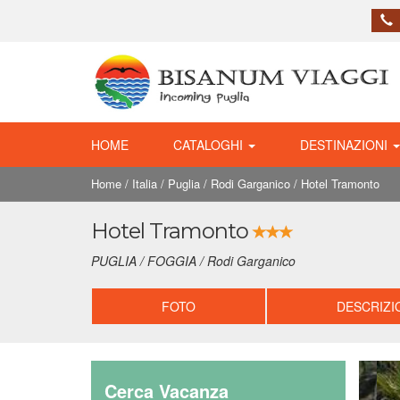
HOME
CATALOGHI
DESTINAZIONI
Home
/
Italia
/
Puglia
/
Rodi Garganico
/
Hotel Tramonto
Hotel Tramonto
PUGLIA / FOGGIA / Rodi Garganico
FOTO
DESCRIZI
Cerca Vacanza