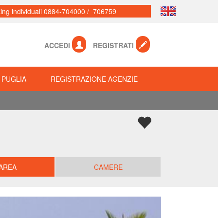
ing individuali 0884-704000 / 706759
ACCEDI
REGISTRATI
 PUGLIA
REGISTRAZIONE AGENZIE
AREA
CAMERE
Successiva