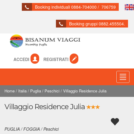
Booking individuali 0884-704000 / 706759
Booking gruppi 0882.455504.
ACCEDI
REGISTRATI
Toogl
Navig
Home
/
Italia
/
Puglia
/
Peschici
/
Villaggio Residence Julia
Villaggio Residence Julia
PUGLIA / FOGGIA / Peschici