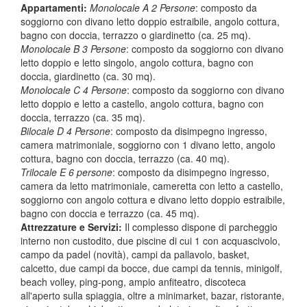
Appartamenti
:
Monolocale A 2 Persone
: composto da
soggiorno con divano letto doppio estraibile, angolo cottura,
bagno con doccia, terrazzo o giardinetto (ca. 25 mq).
Monolocale B 3 Persone
: composto da soggiorno con divano
letto doppio e letto singolo, angolo cottura, bagno con
doccia, giardinetto (ca. 30 mq).
Monolocale C 4 Persone
: composto da soggiorno con divano
letto doppio e letto a castello, angolo cottura, bagno con
doccia, terrazzo (ca. 35 mq).
Bilocale D 4 Persone
: composto da disimpegno ingresso,
camera matrimoniale, soggiorno con 1 divano letto, angolo
cottura, bagno con doccia, terrazzo (ca. 40 mq).
Trilocale E 6 persone
: composto da disimpegno ingresso,
camera da letto matrimoniale, cameretta con letto a castello,
soggiorno con angolo cottura e divano letto doppio estraibile,
bagno con doccia e terrazzo (ca. 45 mq).
Attrezzature e Servizi
:
Il complesso dispone di parcheggio
interno non custodito, due piscine di cui 1 con acquascivolo,
campo da padel (novità), campi da pallavolo, basket,
calcetto, due campi da bocce, due campi da tennis, minigolf,
beach volley, ping-pong, ampio anfiteatro, discoteca
all'aperto sulla spiaggia, oltre a minimarket, bazar, ristorante,