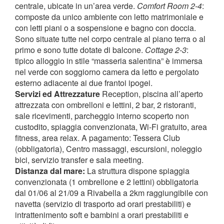
centrale, ubicate in un’area verde.
Comfort Room 2-4
:
composte da unico ambiente con letto matrimoniale e
con letti piani o a sospensione e bagno con doccia.
Sono situate tutte nel corpo centrale al piano terra o al
primo e sono tutte dotate di balcone.
Cottage 2-3
:
tipico alloggio in stile “masseria salentina” è immersa
nel verde con soggiorno camera da letto e pergolato
esterno adiacente ai due frantoi ipogei.
Servizi ed Attrezzature
Reception, piscina all’aperto
attrezzata con ombrelloni e lettini, 2 bar, 2 ristoranti,
sale ricevimenti, parcheggio interno scoperto non
custodito, spiaggia convenzionata, Wi-Fi gratuito, area
fitness, area relax. A pagamento: Tessera Club
(obbligatoria), Centro massaggi, escursioni, noleggio
bici, servizio transfer e sala meeting.
Distanza dal mare:
La struttura dispone spiaggia
convenzionata (1 ombrellone e 2 lettini) obbligatoria
dal 01/06 al 21/09 a Rivabella a 2km raggiungibile con
navetta (servizio di trasporto ad orari prestabiliti) e
intrattenimento soft e bambini a orari prestabiliti e