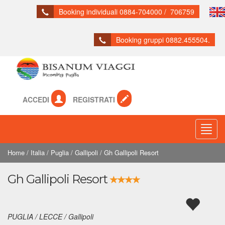
Booking individuali 0884-704000 / 706759
Booking gruppi 0882.455504.
ACCEDI
REGISTRATI
Toogl
Navig
Home
/
Italia
/
Puglia
/
Gallipoli
/
Gh Gallipoli Resort
Gh Gallipoli Resort
PUGLIA / LECCE / Gallipoli