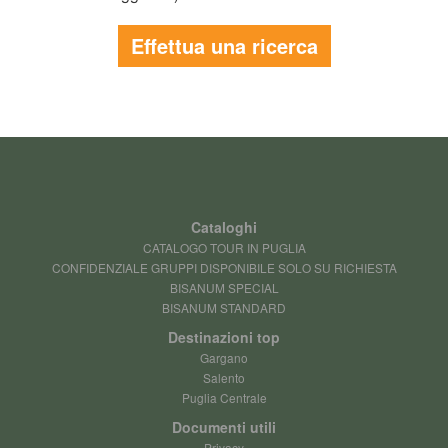
Effettua una ricerca
Cataloghi
CATALOGO TOUR IN PUGLIA
CONFIDENZIALE GRUPPI DISPONIBILE SOLO SU RICHIESTA
BISANUM SPECIAL
BISANUM STANDARD
Destinazioni top
Gargano
Salento
Puglia Centrale
Documenti utili
Privacy