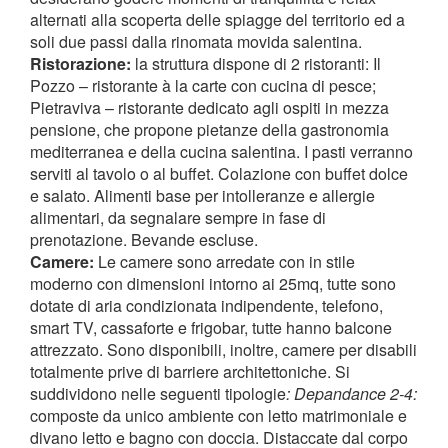
alternati alla scoperta delle spiagge del territorio ed a
soli due passi dalla rinomata movida salentina.
Ristorazione:
la struttura dispone di 2 ristoranti: Il
Pozzo – ristorante à la carte con cucina di pesce;
Pietraviva – ristorante dedicato agli ospiti in mezza
pensione, che propone pietanze della gastronomia
mediterranea e della cucina salentina. I pasti verranno
serviti al tavolo o al buffet. Colazione con buffet dolce
e salato. Alimenti base per intolleranze e allergie
alimentari, da segnalare sempre in fase di
prenotazione. Bevande escluse.
Camere:
Le camere sono arredate con in stile
moderno con dimensioni intorno ai 25mq, tutte sono
dotate di aria condizionata indipendente, telefono,
smart TV, cassaforte e frigobar, tutte hanno balcone
attrezzato. Sono disponibili, inoltre, camere per disabili
totalmente prive di barriere architettoniche. Si
suddividono nelle seguenti tipologie
: Depandance 2-4:
composte da unico ambiente con letto matrimoniale e
divano letto e bagno con doccia. Distaccate dal corpo