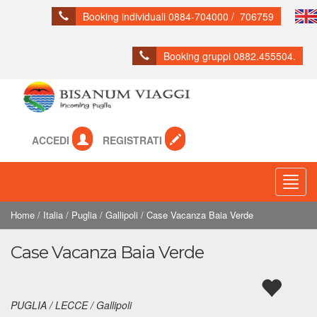
Booking individuali 0884-704000 / 706759
Booking gruppi 0882.455504.
ACCEDI
REGISTRATI
Toogl
Navig
Home
/
Italia
/
Puglia
/
Gallipoli
/
Case Vacanza Baia Verde
Case Vacanza Baia Verde
PUGLIA / LECCE / Gallipoli