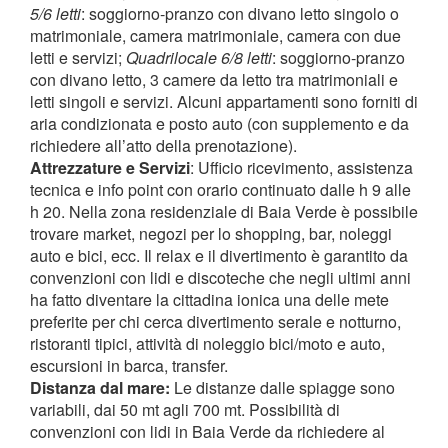
5/6 letti
: soggiorno-pranzo con divano letto singolo o
matrimoniale, camera matrimoniale, camera con due
letti e servizi;
Quadrilocale 6/8 letti
: soggiorno-pranzo
con divano letto, 3 camere da letto tra matrimoniali e
letti singoli e servizi. Alcuni appartamenti sono forniti di
aria condizionata e posto auto (con supplemento e da
richiedere all’atto della prenotazione).
Attrezzature e Servizi
: Ufficio ricevimento, assistenza
tecnica e info point con orario continuato dalle h 9 alle
h 20. Nella zona residenziale di Baia Verde è possibile
trovare market, negozi per lo shopping, bar, noleggi
auto e bici, ecc. Il relax e il divertimento è garantito da
convenzioni con lidi e discoteche che negli ultimi anni
ha fatto diventare la cittadina ionica una delle mete
preferite per chi cerca divertimento serale e notturno,
ristoranti tipici, attività di noleggio bici/moto e auto,
escursioni in barca, transfer.
Distanza dal mare:
Le distanze dalle spiagge sono
variabili, dai 50 mt agli 700 mt. Possibilità di
convenzioni con lidi in Baia Verde da richiedere al