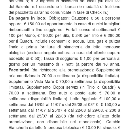
benvenuto; n. 3 ingressi in discoteca nei locali più esclusivi
del Salento; n.1 escursione in barca (le modalità di fruizione
del pacchetto saranno comunicate in fase di Check-in.)
Da pagare in loco:
Obbligatori: Cauzione € 50 a persona
oppure € 150,00 ad appartamento in caso di nuclei famigliari
rimborsabili a fine soggiorno; Forfait consumi settimanali €
100 per Mono, € 180,00 per Bilo, € 240 per Trilo e € 280,00
per il Quadri, include i consumi di acqua, luce, gas e pulizia
finale e prima fornitura di biancheria da letto monouso
biologica (escluso angolo cottura a cura del cliente oppure
addebito di € 50); Tassa di soggiorno € 1,00 per persona al
giorno per un massimo di 7 notti (a partire dai 16 anni).
Facoltativi
(da richiedere alla prenotazione): Supplemento
aria condizionata 70,00 a settimana (a disponibilità limitata).
Supplemento Vista Mare € 70,00 a settimana (a disponibilità
limitata). Supplemento Doppi servizi (in Trilo o Quadri) €
70,00 a settimana. Box auto o posto auto € 70,00 a
settimana (disponibilità limitata). Letto Aggiunto € 100,00 a
settimana dal 16/05 al 11/07 e dal 29/08 al 03/10, € 150,00 a
settimana dal 11/07 al 25/07 e dal 22/08 al 29/08, € 200 a
settimana dal 25/07 al 22/08 (da richiedere all’atto della
prenotazione, non disponibile nel monolocale). Cambio
Biancheria da letto (monouso biologica) € 10,00 Kit singolo, €