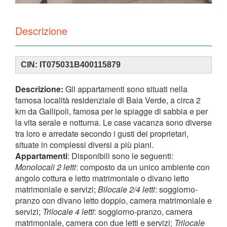
Descrizione
CIN: IT075031B400115879
Descrizione:
Gli appartamenti sono situati nella
famosa località residenziale di Baia Verde, a circa 2
km da Gallipoli, famosa per le spiagge di sabbia e per
la vita serale e notturna. Le case vacanza sono diverse
tra loro e arredate secondo i gusti dei proprietari,
situate in complessi diversi a più piani.
Appartamenti
: Disponibili sono le seguenti:
Monolocali 2 letti
: composto da un unico ambiente con
angolo cottura e letto matrimoniale o divano letto
matrimoniale e servizi;
Bilocale 2/4 letti
: soggiorno-
pranzo con divano letto doppio, camera matrimoniale e
servizi;
Trilocale 4 letti
: soggiorno-pranzo, camera
matrimoniale, camera con due letti e servizi;
Trilocale