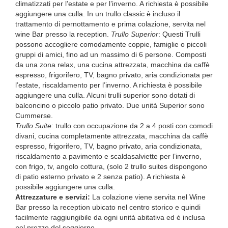
climatizzati per l’estate e per l’inverno. A richiesta è possibile
aggiungere una culla. In un trullo classic è incluso il
trattamento di pernottamento e prima colazione, servita nel
wine Bar presso la reception.
Trullo
Superior
: Questi Trulli
possono accogliere comodamente coppie, famiglie o piccoli
gruppi di amici, fino ad un massimo di 6 persone. Composti
da una zona relax, una cucina attrezzata, macchina da caffè
espresso, frigorifero, TV, bagno privato, aria condizionata per
l’estate, riscaldamento per l’inverno. A richiesta è possibile
aggiungere una culla. Alcuni trulli superior sono dotati di
balconcino o piccolo patio privato. Due unità Superior sono
Cummerse.
Trullo Suite
: trullo con occupazione da 2 a 4 posti con comodi
divani, cucina completamente attrezzata, macchina da caffè
espresso, frigorifero, TV, bagno privato, aria condizionata,
riscaldamento a pavimento e scaldasalviette per l’inverno,
con frigo, tv, angolo cottura, (solo 2 trullo suites dispongono
di patio esterno privato e 2 senza patio). A richiesta è
possibile aggiungere una culla.
Attrezzature e servizi:
La colazione viene servita nel Wine
Bar presso la reception ubicato nel centro storico e quindi
facilmente raggiungibile da ogni unità abitativa ed è inclusa
nel prezzo del soggiorno.