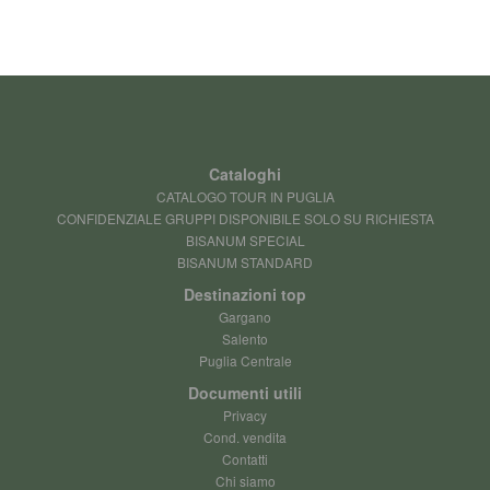
Cataloghi
CATALOGO TOUR IN PUGLIA
CONFIDENZIALE GRUPPI DISPONIBILE SOLO SU RICHIESTA
BISANUM SPECIAL
BISANUM STANDARD
Destinazioni top
Gargano
Salento
Puglia Centrale
Documenti utili
Privacy
Cond. vendita
Contatti
Chi siamo