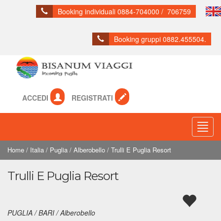
Booking individuali 0884-704000 / 706759
Booking gruppi 0882.455504.
ACCEDI
REGISTRATI
Toogl
Navig
Home
/
Italia
/
Puglia
/
Alberobello
/
Trulli E Puglia Resort
Trulli E Puglia Resort
PUGLIA / BARI / Alberobello